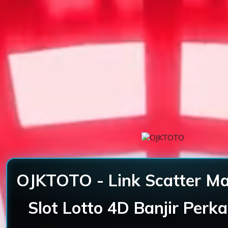
OJKTOTO - Link Scatter Ma
Slot Lotto 4D Banjir Perk