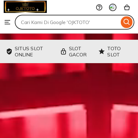
OJKTOTO
Skip
to
Search
Browse
ontent
for
items
or
shops
SITUS SLOT
SLOT
TOTO
ONLINE
GACOR
SLOT