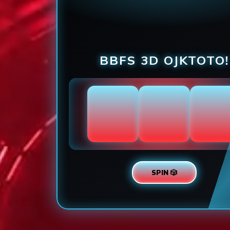
BBFS 3D OJKTOTO!
SPIN 🎲